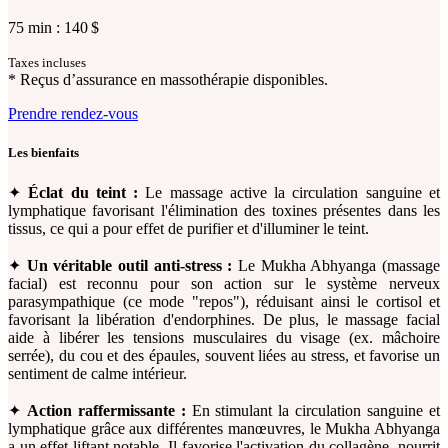
75 min : 140 $
Taxes incluses
* Reçus d’assurance en massothérapie disponibles.
Prendre rendez-vous
Les bienfaits
✦
Éclat du teint :
Le massage active la circulation sanguine et
lymphatique favorisant l'élimination des toxines présentes dans les
tissus, ce qui a pour effet de purifier et d'illuminer le teint.
✦
Un véritable
outil anti-stress :
Le Mukha Abhyanga (massage
facial) est reconnu pour son action sur le système nerveux
parasympathique (ce mode "repos"), réduisant ainsi le cortisol et
favorisant la libération d'endorphines. De plus, le massage facial
aide à libérer les tensions musculaires du visage (ex. mâchoire
serrée), du cou et des épaules, souvent liées au stress, et favorise un
sentiment de calme intérieur.
✦
Action raffermissante :
En stimulant la circulation sanguine et
lymphatique grâce aux différentes manœuvres, le Mukha Abhyanga
a un effet liftant notable. Il favorise l'activation du collagène, nourrit